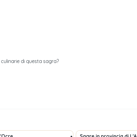
à culinarie di questa sagra?
d'Ocre
Sagre in provincia di
L'A