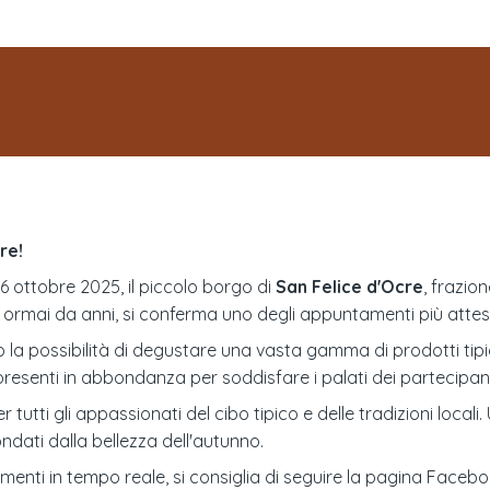
re!
6 ottobre 2025, il piccolo borgo di
San Felice d'Ocre
, frazio
, ormai da anni, si conferma uno degli appuntamenti più attes
no la possibilità di degustare una vasta gamma di prodotti tip
resenti in abbondanza per soddisfare i palati dei partecipant
tutti gli appassionati del cibo tipico e delle tradizioni local
ondati dalla bellezza dell'autunno.
enti in tempo reale, si consiglia di seguire la pagina Facebook