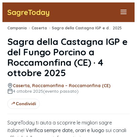
SagreToday
Campania
›
Caserta
›
Sagra della Castagna IGP e del Fungo Porcino
2025
Segnala una sagra
Sagra della Castagna IGP e
Tutte le Sagre
del Fungo Porcino
a
Roccamonfina
(
CE
) ·
4
Vicino a Me
ottobre 2025
Caserta, Roccamonfina – Roccamonfina (CE)
4 ottobre 2025
(evento passato)
Condividi
SagreToday ti aiuta a scoprire le migliori sagre
italiane!
Verifica sempre date, orari e luogo
sui canali