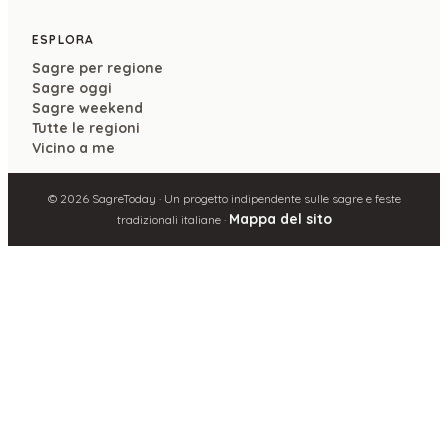
ESPLORA
Sagre per regione
Sagre oggi
Sagre weekend
Tutte le regioni
Vicino a me
©
2026
SagreToday · Un progetto indipendente sulle sagre e feste
Mappa del sito
tradizionali italiane ·