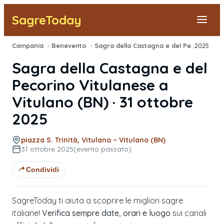
SagreToday
Campania
›
Benevento
›
Sagra della Castagna e del Pecorino Vitulanese
2025
Segnala una sagra
Sagra della Castagna e del
Tutte le Sagre
Pecorino Vitulanese
a
Vitulano
(
BN
) ·
31 ottobre
Vicino a Me
2025
piazza S. Trinità, Vitulano – Vitulano (BN)
31 ottobre 2025
(evento passato)
Condividi
SagreToday ti aiuta a scoprire le migliori sagre
italiane!
Verifica sempre date, orari e luogo
sui canali