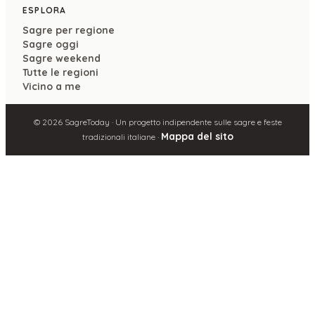
ESPLORA
Sagre per regione
Sagre oggi
Sagre weekend
Tutte le regioni
Vicino a me
©
2026
SagreToday · Un progetto indipendente sulle sagre e feste
Mappa del sito
tradizionali italiane ·