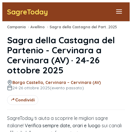
SagreToday
Campania
›
Avellino
›
Sagra della Castagna del Partenio - Cervinara
2025
Segnala una sagra
Sagra della Castagna del
Tutte le Sagre
Partenio - Cervinara
a
Cervinara
(
AV
) ·
24-26
Vicino a Me
ottobre 2025
Borgo Castello, Cervinara – Cervinara (AV)
24-26 ottobre 2025
(evento passato)
Condividi
SagreToday ti aiuta a scoprire le migliori sagre
italiane!
Verifica sempre date, orari e luogo
sui canali