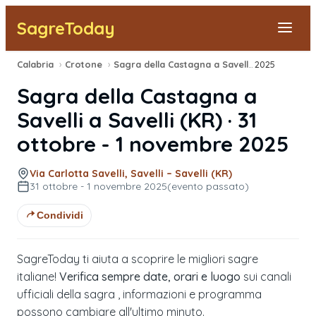
SagreToday
Calabria
›
Crotone
›
Sagra della Castagna a Savelli
›
2025
Segnala una sagra
Sagra della Castagna a
Tutte le Sagre
Savelli
a
Savelli
(
KR
) ·
31
ottobre - 1 novembre 2025
Vicino a Me
Via Carlotta Savelli, Savelli – Savelli (KR)
31 ottobre - 1 novembre 2025
(evento passato)
Condividi
SagreToday ti aiuta a scoprire le migliori sagre
italiane!
Verifica sempre date, orari e luogo
sui canali
ufficiali della sagra , informazioni e programma
possono cambiare all'ultimo minuto.