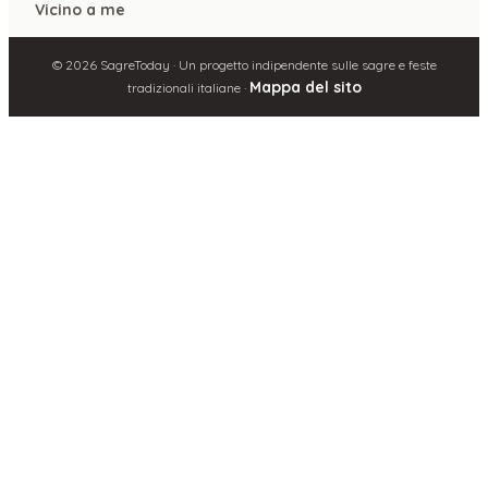
Vicino a me
©
2026
SagreToday · Un progetto indipendente sulle sagre e feste
Mappa del sito
tradizionali italiane ·