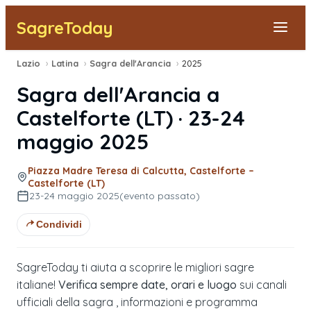
SagreToday
Lazio
›
Latina
›
Sagra dell'Arancia
›
2025
Segnala una sagra
Sagra dell'Arancia
a
Tutte le Sagre
Castelforte
(
LT
) ·
23-24
maggio 2025
Vicino a Me
Piazza Madre Teresa di Calcutta, Castelforte –
Castelforte (LT)
23-24 maggio 2025
(evento passato)
Condividi
SagreToday ti aiuta a scoprire le migliori sagre
italiane!
Verifica sempre date, orari e luogo
sui canali
ufficiali della sagra , informazioni e programma