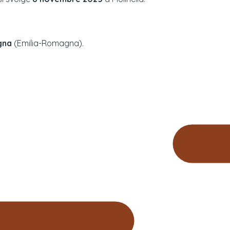
gna
(
Emilia-Romagna
).