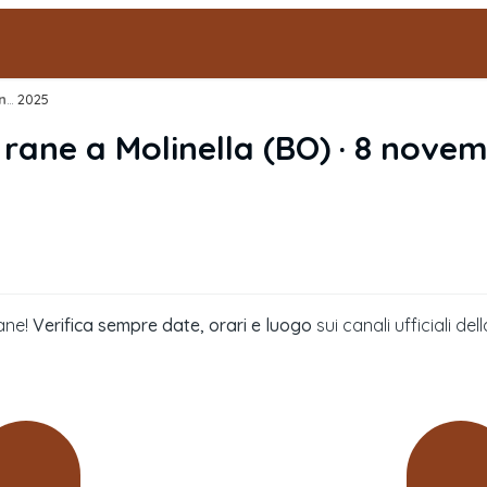
Sagra dell'anguilla e delle rane
2025
›
e rane
a
Molinella
(
BO
) ·
8 novem
ane!
Verifica sempre date, orari e luogo
sui canali ufficiali 