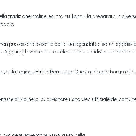
la tradizione molinellesi, tra cui l'anguilla preparata in diverse
locale.
e non può essere assente dalla tua agenda! Se sei un appassio
Aggiungi l'evento al tuo calendario e condividi la notizia con 
gna, nella regione Emilia-Romagna. Questo piccolo borgo off
une di Molinella, puoi visitare il sito web ufficiale del comune
i svolge
8 novembre 2025
a
Molinella
.