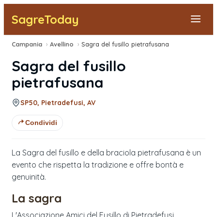
SagreToday
Campania
›
Avellino
›
Sagra del fusillo pietrafusana
Segnala una sagra
Sagra del fusillo
Tutte le Sagre
pietrafusana
Vicino a Me
SP50, Pietradefusi, AV
Condividi
La Sagra del fusillo e della braciola pietrafusana è un
evento che rispetta la tradizione e offre bontà e
genuinità.
La sagra
L'Associazione Amici del Fusillo di Pietradefusi