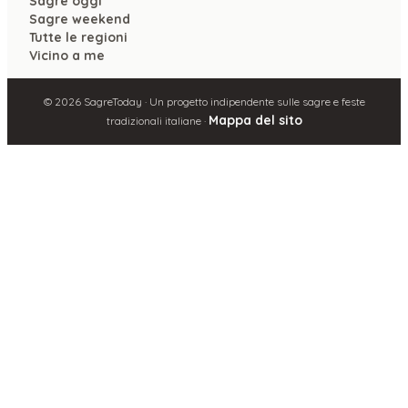
Sagre oggi
Sagre weekend
Tutte le regioni
Vicino a me
©
2026
SagreToday · Un progetto indipendente sulle sagre e feste
Mappa del sito
tradizionali italiane ·