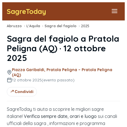
SagreToday
Abruzzo
›
L'Aquila
›
Sagra del fagiolo
›
2025
Segnala una sagra
Sagra del fagiolo
a
Pratola
Tutte le Sagre
Peligna
(
AQ
) ·
12 ottobre
2025
Vicino a Me
Piazza Garibaldi, Pratola Peligna – Pratola Peligna
(AQ)
12 ottobre 2025
(evento passato)
Condividi
SagreToday ti aiuta a scoprire le migliori sagre
italiane!
Verifica sempre date, orari e luogo
sui canali
ufficiali della sagra , informazioni e programma