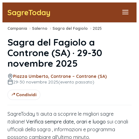
SagreToday
Campania
›
Salerno
›
Sagra del Fagiolo
›
2025
Segnala una sagra
Sagra del Fagiolo
a
Tutte le Sagre
Controne
(
SA
) ·
29-30
novembre 2025
Vicino a Me
Piazza Umberto, Controne – Controne (SA)
29-30 novembre 2025
(evento passato)
Condividi
SagreToday ti aiuta a scoprire le migliori sagre
italiane!
Verifica sempre date, orari e luogo
sui canali
ufficiali della sagra , informazioni e programma
possono cambiare all'ultimo minuto.