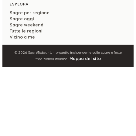
ESPLORA
Sagre per regione
Sagre oggi
Sagre weekend
Tutte le regioni
Vicino a me
©
2026
SagreToday · Un progetto indipendente sulle sagre e feste
Mappa del sito
tradizionali italiane ·