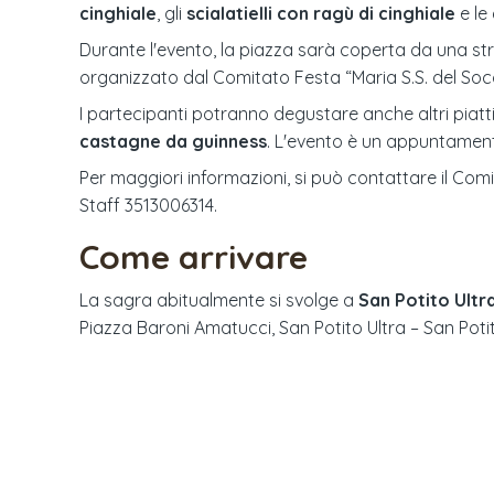
cinghiale
, gli
scialatielli con ragù di cinghiale
e le
Durante l'evento, la piazza sarà coperta da una str
organizzato dal Comitato Festa “Maria S.S. del Socc
I partecipanti potranno degustare anche altri piatti
castagne da guinness
. L'evento è un appuntament
Per maggiori informazioni, si può contattare il Com
Staff 3513006314.
Come arrivare
La sagra abitualmente si svolge a
San Potito Ultr
Piazza Baroni Amatucci, San Potito Ultra – San Poti