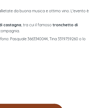
allietate da buona musica e ottimo vino. L'evento è
 di castagna
, tra cui il famoso
tronchetto di
 compagnia.
lefono: Pasquale 3663340044, Tina 3319759260 o lo