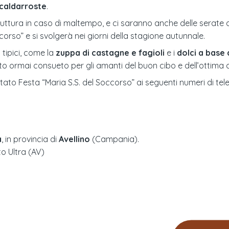
caldarroste
.
uttura in caso di maltempo, e ci saranno anche delle serate 
orso” e si svolgerà nei giorni della stagione autunnale.
 tipici, come la
zuppa di castagne e fagioli
e i
dolci a base
o ormai consueto per gli amanti del buon cibo e dell’ottima
itato Festa “Maria S.S. del Soccorso” ai seguenti numeri di te
a
, in provincia di
Avellino
(
Campania
).
to Ultra (AV)