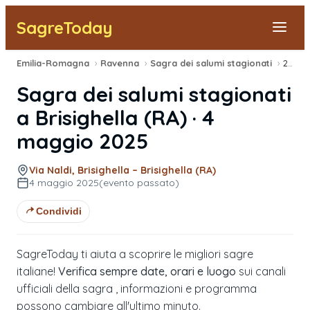
SagreToday
Emilia-Romagna
›
Ravenna
›
Sagra dei salumi stagionati
›
2025
Segnala una sagra
Sagra dei salumi stagionati
Tutte le Sagre
a
Brisighella
(
RA
) ·
4
maggio 2025
Vicino a Me
Via Naldi, Brisighella – Brisighella (RA)
4 maggio 2025
(evento passato)
Condividi
SagreToday ti aiuta a scoprire le migliori sagre
italiane!
Verifica sempre date, orari e luogo
sui canali
ufficiali della sagra , informazioni e programma
possono cambiare all'ultimo minuto.