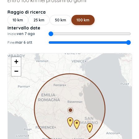
Entro 100 km nei prossimi 60 giorni
Raggio di ricerca
10
km
25
km
50
km
100
km
Intervallo date
Inizio:
ven 7 ago
Fine:
mar 6 ott
+
−