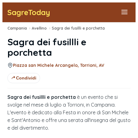
SagreToday
Campania
›
Avellino
›
Sagra dei fusillli e porchetta
Segnala una sagra
Sagra dei fusillli e
Tutte le Sagre
porchetta
Vicino a Me
Piazza san Michele Arcangelo, Torrioni, AV
Condividi
Sagra dei fusillli e porchetta
è un evento che si
svolge nel mese di luglio a Torrioni, in Campania.
L'evento è dedicato alla Festa in onore di San Michele
e Sant'Antonio e offre una serata all'insegna del gusto
e del divertimento.