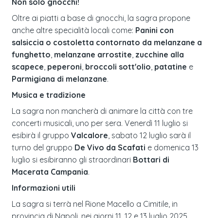
Non solo gnocchi!
Oltre ai piatti a base di gnocchi, la sagra propone
anche altre specialità locali come:
Panini con
salsiccia o costoletta contornato da melanzane a
funghetto
,
melanzane arrostite
,
zucchine alla
scapece
,
peperoni
,
broccoli sott'olio
,
patatine
e
Parmigiana di melanzane
.
Musica e tradizione
La sagra non mancherà di animare la città con tre
concerti musicali, uno per sera. Venerdì 11 luglio si
esibirà il gruppo
Valcalore
, sabato 12 luglio sarà il
turno del gruppo
De Vivo da Scafati
e domenica 13
luglio si esibiranno gli straordinari
Bottari di
Macerata Campania
.
Informazioni utili
La sagra si terrà nel Rione Macello a Cimitile, in
provincia di Napoli, nei giorni 11, 12 e 13 luglio 2025.