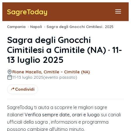
SagreToday
Campania
›
Napoli
›
Sagra degli Gnocchi Cimitilesi
›
2025
Segnala una sagra
Sagra degli Gnocchi
Tutte le Sagre
Cimitilesi
a
Cimitile
(
NA
) ·
11-
13 luglio 2025
Vicino a Me
Rione Macello, Cimitile – Cimitile (NA)
11-13 luglio 2025
(evento passato)
Condividi
SagreToday ti aiuta a scoprire le migliori sagre
italiane!
Verifica sempre date, orari e luogo
sui canali
ufficiali della sagra , informazioni e programma
possono cambiare all'ultimo minuto.