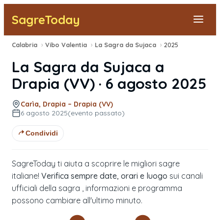
SagreToday
Calabria
›
Vibo Valentia
›
La Sagra da Sujaca
›
2025
Segnala una sagra
La Sagra da Sujaca
a
Tutte le Sagre
Drapia
(
VV
) ·
6 agosto 2025
Vicino a Me
Carìa, Drapia – Drapia (VV)
6 agosto 2025
(evento passato)
Condividi
SagreToday ti aiuta a scoprire le migliori sagre
italiane!
Verifica sempre date, orari e luogo
sui canali
ufficiali della sagra , informazioni e programma
possono cambiare all'ultimo minuto.