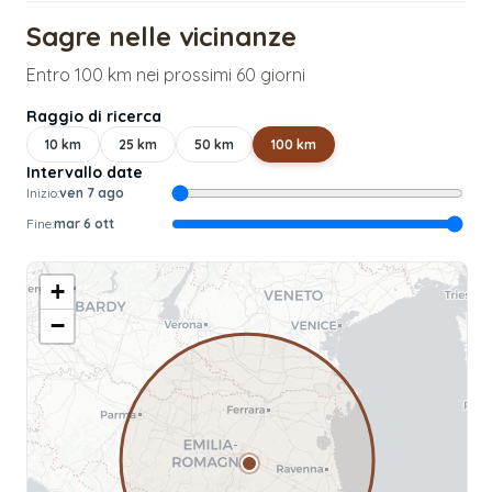
Sagre nelle vicinanze
Entro 100 km nei prossimi 60 giorni
Raggio di ricerca
10
km
25
km
50
km
100
km
Intervallo date
Inizio:
ven 7 ago
Fine:
mar 6 ott
+
−