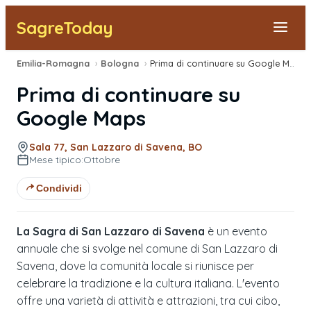
SagreToday
Emilia-Romagna
›
Bologna
›
Prima di continuare su Google Maps
Segnala una sagra
Prima di continuare su
Tutte le Sagre
Google Maps
Vicino a Me
Sala 77, San Lazzaro di Savena, BO
Mese tipico:
Ottobre
Condividi
La Sagra di San Lazzaro di Savena
è un evento
annuale che si svolge nel comune di San Lazzaro di
Savena, dove la comunità locale si riunisce per
celebrare la tradizione e la cultura italiana. L'evento
offre una varietà di attività e attrazioni, tra cui cibo,