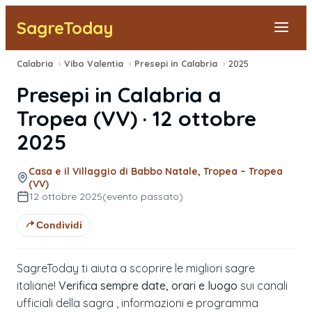
SagreToday
Calabria
›
Vibo Valentia
›
Presepi in Calabria
›
2025
Segnala una sagra
Presepi in Calabria
a
Tutte le Sagre
Tropea
(
VV
) ·
12 ottobre
2025
Vicino a Me
Casa e il Villaggio di Babbo Natale, Tropea – Tropea
(VV)
12 ottobre 2025
(evento passato)
Condividi
SagreToday ti aiuta a scoprire le migliori sagre
italiane!
Verifica sempre date, orari e luogo
sui canali
ufficiali della sagra , informazioni e programma