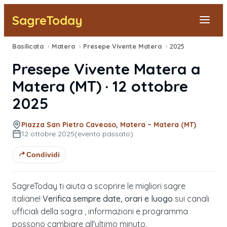
SagreToday
Basilicata
›
Matera
›
Presepe Vivente Matera
›
2025
Segnala una sagra
Presepe Vivente Matera
a
Tutte le Sagre
Matera
(
MT
) ·
12 ottobre
2025
Vicino a Me
Piazza San Pietro Caveoso, Matera – Matera (MT)
12 ottobre 2025
(evento passato)
Condividi
SagreToday ti aiuta a scoprire le migliori sagre
italiane!
Verifica sempre date, orari e luogo
sui canali
ufficiali della sagra , informazioni e programma
possono cambiare all'ultimo minuto.