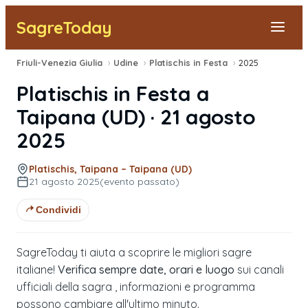
SagreToday
Friuli-Venezia Giulia
›
Udine
›
Platischis in Festa
›
2025
Segnala una sagra
Platischis in Festa
a
Tutte le Sagre
Taipana
(
UD
) ·
21 agosto
2025
Vicino a Me
Platischis, Taipana – Taipana (UD)
21 agosto 2025
(evento passato)
Condividi
SagreToday ti aiuta a scoprire le migliori sagre
italiane!
Verifica sempre date, orari e luogo
sui canali
ufficiali della sagra , informazioni e programma
possono cambiare all'ultimo minuto.