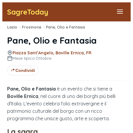
SagreToday
Lazio
›
Frosinone
›
Pane, Olio e Fantasia
Segnala una sagra
Pane, Olio e Fantasia
Tutte le Sagre
Piazza Sant’Angelo, Boville Ernica, FR
Mese tipico:
Ottobre
Vicino a Me
Condividi
Pane, Olio e Fantasia
è un evento che si tiene a
Boville Ernica
, nel cuore di uno dei borghi più belli
d'Italia. L'evento celebra l'olio extravergine e il
patrimonio culturale del borgo con un ricco
programma che unisce gusto, arte e scoperta.
La sagra