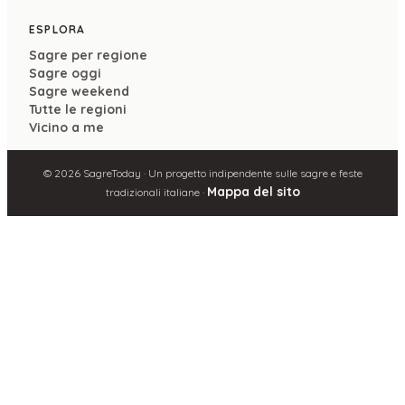
ESPLORA
Sagre per regione
Sagre oggi
Sagre weekend
Tutte le regioni
Vicino a me
©
2026
SagreToday · Un progetto indipendente sulle sagre e feste
Mappa del sito
tradizionali italiane ·