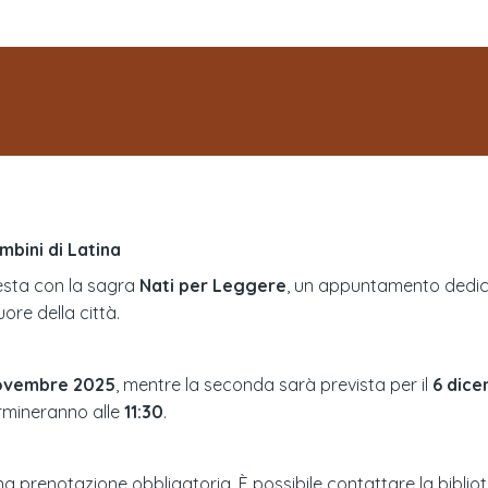
mbini di Latina
festa con la sagra
Nati per Leggere
, un appuntamento dedicat
cuore della città.
ovembre 2025
, mentre la seconda sarà prevista per il
6 dic
rmineranno alle
11:30
.
prenotazione obbligatoria. È possibile contattare la bibliotec