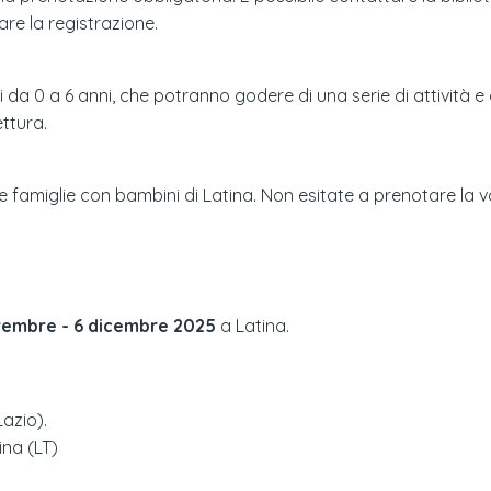
are la registrazione.
a 0 a 6 anni, che potranno godere di una serie di attività e g
ettura.
e famiglie con bambini di Latina. Non esitate a prenotare la vo
vembre - 6 dicembre 2025
a
Latina
.
Lazio
).
ina (LT)