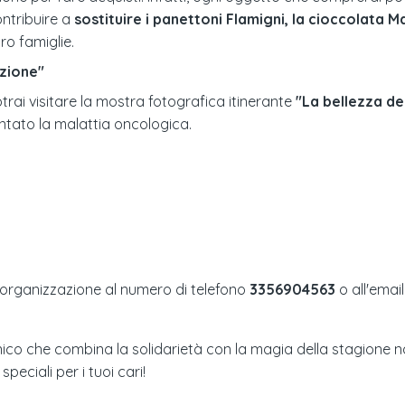
ontribuire a
sostituire i panettoni Flamigni, la cioccolata Ma
ro famiglie.
ezione"
trai visitare la mostra fotografica itinerante
"La bellezza de
ntato la malattia oncologica.
l'organizzazione al numero di telefono
3356904563
o all'emai
ico che combina la solidarietà con la magia della stagione nat
peciali per i tuoi cari!