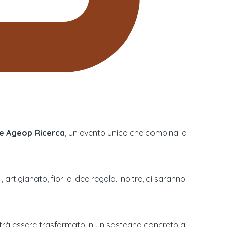
le Ageop Ricerca
, un evento unico che combina la
rtigianato, fiori e idee regalo. Inoltre, ci saranno
otrà essere trasformato in un sostegno concreto ai