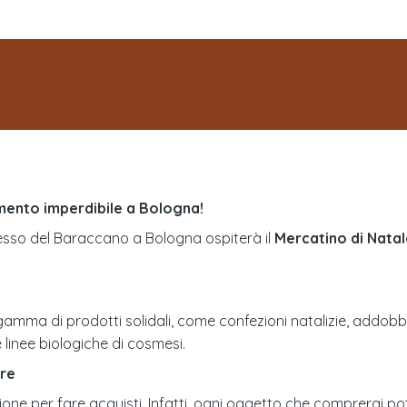
mento imperdibile a Bologna!
lesso del Baraccano a Bologna ospiterà il
Mercatino di Nata
amma di prodotti solidali, come confezioni natalizie, addobbi, a
e linee biologiche di cosmesi.
ore
ione per fare acquisti. Infatti, ogni oggetto che comprerai p