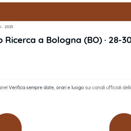
Mercatino di Natale Ageop Ricerca
2025
›
p Ricerca
a
Bologna
(
BO
) ·
28-3
ane!
Verifica sempre date, orari e luogo
sui canali ufficiali 