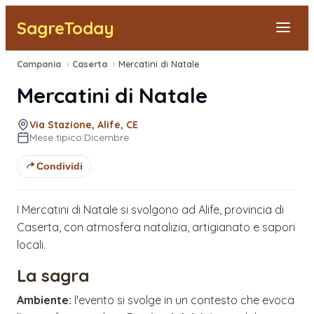
SagreToday
Campania
›
Caserta
›
Mercatini di Natale
Segnala una sagra
Mercatini di Natale
Tutte le Sagre
Via Stazione, Alife, CE
Mese tipico:
Dicembre
Vicino a Me
Condividi
I Mercatini di Natale si svolgono ad Alife, provincia di
Caserta, con atmosfera natalizia, artigianato e sapori
locali.
La sagra
Ambiente:
l'evento si svolge in un contesto che evoca