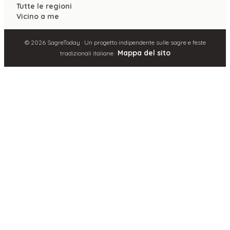
Tutte le regioni
Vicino a me
©
2026
SagreToday · Un progetto indipendente sulle sagre e feste
Mappa del sito
tradizionali italiane ·