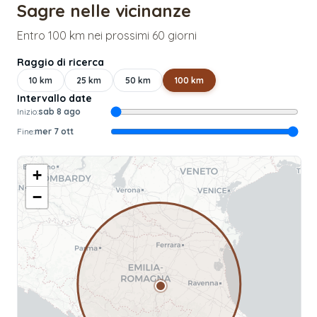
Sagre nelle vicinanze
Entro 100 km nei prossimi 60 giorni
Raggio di ricerca
10
km
25
km
50
km
100
km
Intervallo date
Inizio:
sab 8 ago
Fine:
mer 7 ott
+
−