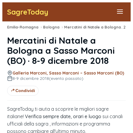
SagreToday
Emilia-Romagna
›
Bologna
›
Mercatini di Natale a Bologna
›
2018
Segnala una sagra
Mercatini di Natale a
Tutte le Sagre
Bologna
a
Sasso Marconi
(
BO
) ·
8-9 dicembre 2018
Vicino a Me
Galleria Marconi, Sasso Marconi – Sasso Marconi (BO)
8-9 dicembre 2018
(evento passato)
Condividi
SagreToday ti aiuta a scoprire le migliori sagre
italiane!
Verifica sempre date, orari e luogo
sui canali
ufficiali della sagra , informazioni e programma
possono cambiare all'ultimo minuto.