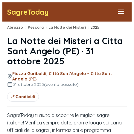
SagreToday
Abruzzo
›
Pescara
›
La Notte dei Misteri
›
2025
Segnala una sagra
La Notte dei Misteri
a
Citta
Tutte le Sagre
Sant Angelo
(
PE
) ·
31
ottobre 2025
Vicino a Me
Piazza Garibaldi, Città Sant'Angelo – Citta Sant
Angelo (PE)
31 ottobre 2025
(evento passato)
Condividi
SagreToday ti aiuta a scoprire le migliori sagre
italiane!
Verifica sempre date, orari e luogo
sui canali
ufficiali della sagra , informazioni e programma