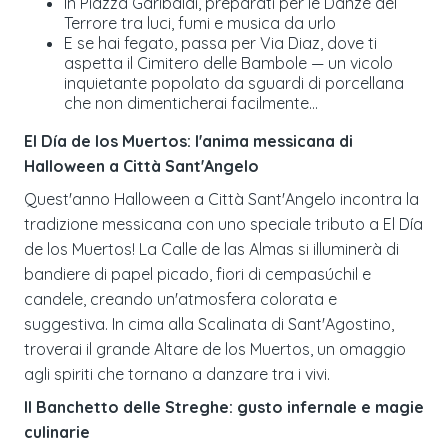
In Piazza Garibaldi, preparati per le Danze del
Terrore tra luci, fumi e musica da urlo
E se hai fegato, passa per Via Diaz, dove ti
aspetta il Cimitero delle Bambole — un vicolo
inquietante popolato da sguardi di porcellana
che non dimenticherai facilmente…
El Día de los Muertos: l'anima messicana di
Halloween a Città Sant'Angelo
Quest'anno Halloween a Città Sant'Angelo incontra la
tradizione messicana con uno speciale tributo a El Día
de los Muertos! La Calle de las Almas si illuminerà di
bandiere di papel picado, fiori di cempasúchil e
candele, creando un'atmosfera colorata e
suggestiva. In cima alla Scalinata di Sant'Agostino,
troverai il grande Altare de los Muertos, un omaggio
agli spiriti che tornano a danzare tra i vivi.
Il Banchetto delle Streghe: gusto infernale e magie
culinarie