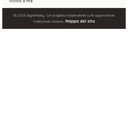
Vicino a me
©
2026
SagreToday · Un progetto indipendente sulle sagre e feste
Mappa del sito
tradizionali italiane ·