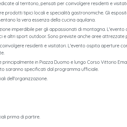
icate al territorio, pensati per coinvolgere residenti e visitato
e prodotti tipici locali e specialità gastronomiche. Gli espos
esentano la vera essenza della cucina aquilana.
ione imperdibile per gli appassionati di montagna. L'evento of
ci e altri sport outdoor. Sono previste anche aree attrezzate p
oinvolgere residenti e visitatori. L'evento ospita aperture cor
te.
ge principalmente in Piazza Duomo e lungo Corso Vittorio Ema
to saranno specificati dal programma ufficiale.
iali dell'organizzazione.
ali prima di partire.