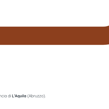
incia di
L'Aquila
(
Abruzzo
).