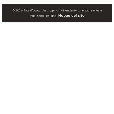
©
2026
SagreToday · Un progetto indipendente sulle sagre e feste
Mappa del sito
tradizionali italiane ·