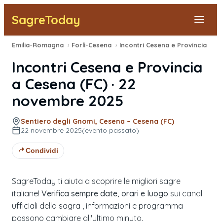
SagreToday
Emilia-Romagna
›
Forlì-Cesena
›
Incontri Cesena e Provincia
›
2
Segnala una sagra
Incontri Cesena e Provincia
Tutte le Sagre
a
Cesena
(
FC
) ·
22
novembre 2025
Vicino a Me
Sentiero degli Gnomi, Cesena – Cesena (FC)
22 novembre 2025
(evento passato)
Condividi
SagreToday ti aiuta a scoprire le migliori sagre
italiane!
Verifica sempre date, orari e luogo
sui canali
ufficiali della sagra , informazioni e programma
possono cambiare all'ultimo minuto.