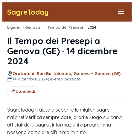
SagreToday
Liguria
›
Genova
›
Il Tempo dei Presepi
›
2024
Segnala una sagra
Il Tempo dei Presepi
a
Tutte le Sagre
Genova
(
GE
) ·
14 dicembre
2024
Vicino a Me
Oratorio di San Bartolomeo, Genova – Genova (GE)
14 dicembre 2024
(evento passato)
Condividi
SagreToday ti aiuta a scoprire le migliori sagre
italiane!
Verifica sempre date, orari e luogo
sui canali
ufficiali della sagra , informazioni e programma
possono cambiare all'ultimo minuto.