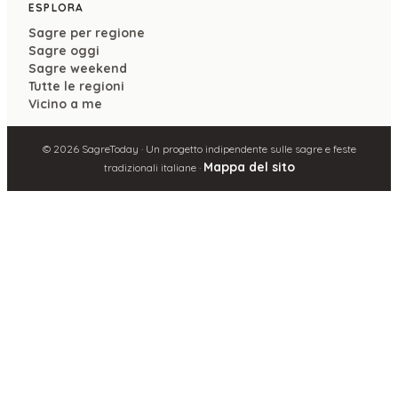
ESPLORA
Sagre per regione
Sagre oggi
Sagre weekend
Tutte le regioni
Vicino a me
©
2026
SagreToday · Un progetto indipendente sulle sagre e feste
Mappa del sito
tradizionali italiane ·