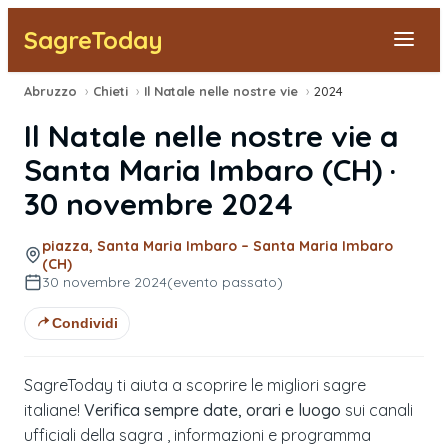
SagreToday
Abruzzo
›
Chieti
›
Il Natale nelle nostre vie
›
2024
Segnala una sagra
Il Natale nelle nostre vie
a
Tutte le Sagre
Santa Maria Imbaro
(
CH
) ·
30 novembre 2024
Vicino a Me
piazza, Santa Maria Imbaro – Santa Maria Imbaro
(CH)
30 novembre 2024
(evento passato)
Condividi
SagreToday ti aiuta a scoprire le migliori sagre
italiane!
Verifica sempre date, orari e luogo
sui canali
ufficiali della sagra , informazioni e programma