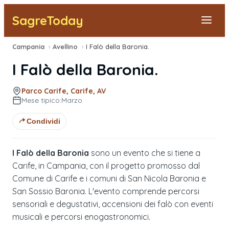
SagreToday
Campania
›
Avellino
›
I Falò della Baronia.
Segnala una sagra
I Falò della Baronia.
Tutte le Sagre
Parco Carife, Carife, AV
Mese tipico:
Marzo
Vicino a Me
Condividi
I Falò della Baronia
sono un evento che si tiene a
Carife, in Campania, con il progetto promosso dal
Comune di Carife e i comuni di San Nicola Baronia e
San Sossio Baronia. L'evento comprende percorsi
sensoriali e degustativi, accensioni dei falò con eventi
musicali e percorsi enogastronomici.