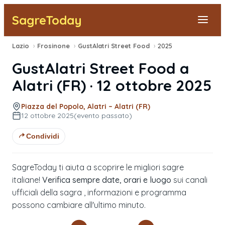
SagreToday
Lazio
›
Frosinone
›
GustAlatri Street Food
›
2025
Segnala una sagra
GustAlatri Street Food
a
Tutte le Sagre
Alatri
(
FR
) ·
12 ottobre 2025
Vicino a Me
Piazza del Popolo, Alatri – Alatri (FR)
12 ottobre 2025
(evento passato)
Condividi
SagreToday ti aiuta a scoprire le migliori sagre
italiane!
Verifica sempre date, orari e luogo
sui canali
ufficiali della sagra , informazioni e programma
possono cambiare all'ultimo minuto.