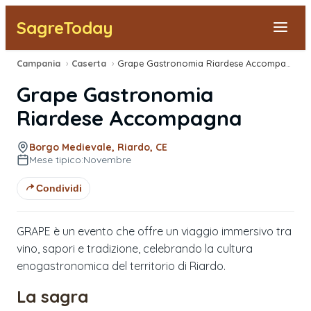
SagreToday
Campania
›
Caserta
›
Grape Gastronomia Riardese Accompagna
Segnala una sagra
Grape Gastronomia
Tutte le Sagre
Riardese Accompagna
Vicino a Me
Borgo Medievale, Riardo, CE
Mese tipico:
Novembre
Condividi
GRAPE è un evento che offre un viaggio immersivo tra
vino, sapori e tradizione, celebrando la cultura
enogastronomica del territorio di Riardo.
La sagra