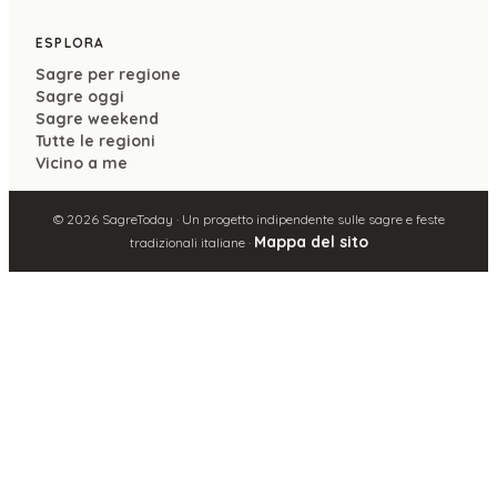
ESPLORA
Sagre per regione
Sagre oggi
Sagre weekend
Tutte le regioni
Vicino a me
©
2026
SagreToday · Un progetto indipendente sulle sagre e feste
Mappa del sito
tradizionali italiane ·