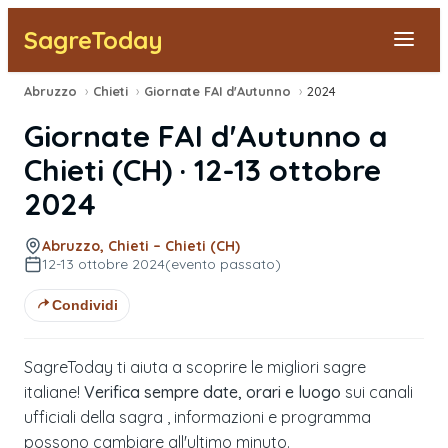
SagreToday
Abruzzo
›
Chieti
›
Giornate FAI d'Autunno
›
2024
Segnala una sagra
Giornate FAI d'Autunno
a
Tutte le Sagre
Chieti
(
CH
) ·
12-13 ottobre
2024
Vicino a Me
Abruzzo, Chieti – Chieti (CH)
12-13 ottobre 2024
(evento passato)
Condividi
SagreToday ti aiuta a scoprire le migliori sagre
italiane!
Verifica sempre date, orari e luogo
sui canali
ufficiali della sagra , informazioni e programma
possono cambiare all'ultimo minuto.