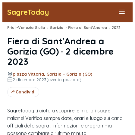
SagreToday
Friuli-Venezia Giulia
›
Gorizia
›
Fiera di Sant'Andrea
›
2023
Segnala una sagra
Fiera di Sant'Andrea
a
Tutte le Sagre
Gorizia
(
GO
) ·
2 dicembre
2023
Vicino a Me
piazza Vittoria, Gorizia – Gorizia (GO)
2 dicembre 2023
(evento passato)
Condividi
SagreToday ti aiuta a scoprire le migliori sagre
italiane!
Verifica sempre date, orari e luogo
sui canali
ufficiali della sagra , informazioni e programma
possono cambiare all'ultimo minuto.