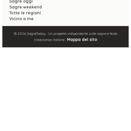
Sagre oggi
Sagre weekend
Tutte le regioni
Vicino a me
©
2026
SagreToday · Un progetto indipendente sulle sagre e feste
Mappa del sito
tradizionali italiane ·