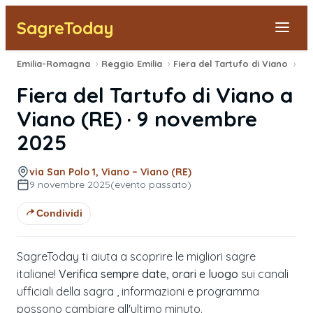
SagreToday
Emilia-Romagna
›
Reggio Emilia
›
Fiera del Tartufo di Viano
›
20
Segnala una sagra
Fiera del Tartufo di Viano
a
Tutte le Sagre
Viano
(
RE
) ·
9 novembre
2025
Vicino a Me
via San Polo 1, Viano – Viano (RE)
9 novembre 2025
(evento passato)
Condividi
SagreToday ti aiuta a scoprire le migliori sagre
italiane!
Verifica sempre date, orari e luogo
sui canali
ufficiali della sagra , informazioni e programma
possono cambiare all'ultimo minuto.