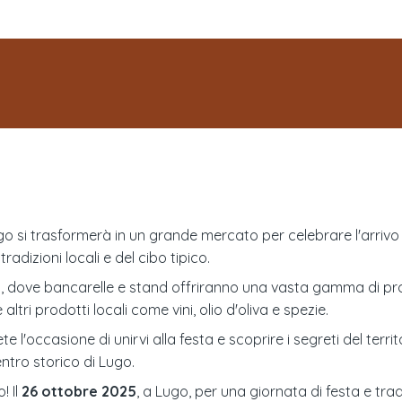
Lugo si trasformerà in un grande mercato per celebrare l'arrivo
adizioni locali e del cibo tipico.
go, dove bancarelle e stand offriranno una vasta gamma di prod
tri prodotti locali come vini, olio d'oliva e spezie.
te l'occasione di unirvi alla festa e scoprire i segreti del terr
entro storico di Lugo.
! Il
26 ottobre 2025
, a Lugo, per una giornata di festa e trad