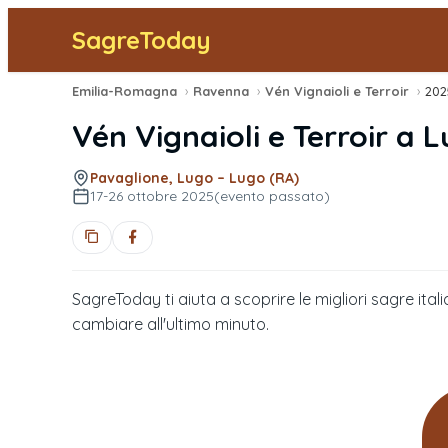
SagreToday
Emilia-Romagna
›
Ravenna
›
Vén Vignaioli e Terroir
›
202
Vén Vignaioli e Terroir
a
L
Pavaglione, Lugo – Lugo (RA)
17-26 ottobre 2025
(evento passato)
SagreToday ti aiuta a scoprire le migliori sagre itali
cambiare all'ultimo minuto.