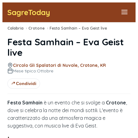
SagreToday
Calabria
›
Crotone
›
Festa Samhain – Eva Geist live
Segnala una sagra
Festa Samhain – Eva Geist
Tutte le Sagre
live
Vicino a Me
Circolo Gli Spalatori di Nuvole, Crotone, KR
Mese tipico:
Ottobre
Condividi
Festa Samhain
è un evento che si svolge a
Crotone
,
dove si celebra la notte dei mondi sottili. L'evento è
caratterizzato da una atmosfera magica e
suggestiva, con musica live di Eva Geist.