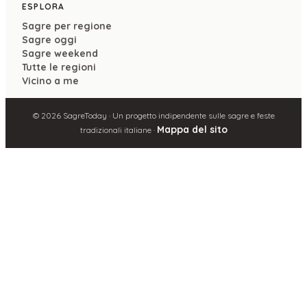
ESPLORA
Sagre per regione
Sagre oggi
Sagre weekend
Tutte le regioni
Vicino a me
©
2026
SagreToday · Un progetto indipendente sulle sagre e feste
Mappa del sito
tradizionali italiane ·