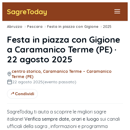
SagreToday
Abruzzo
›
Pescara
›
Festa in piazza con Gigione
›
2025
Segnala una sagra
Festa in piazza con Gigione
Tutte le Sagre
a
Caramanico Terme
(
PE
) ·
22 agosto 2025
Vicino a Me
centro storico, Caramanico Terme – Caramanico
Terme (PE)
22 agosto 2025
(evento passato)
Condividi
SagreToday ti aiuta a scoprire le migliori sagre
italiane!
Verifica sempre date, orari e luogo
sui canali
ufficiali della sagra , informazioni e programma