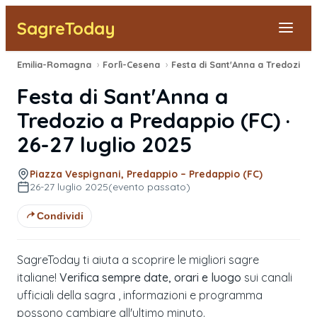
SagreToday
Emilia-Romagna
›
Forlì-Cesena
›
Festa di Sant'Anna a Tredozio
›
Segnala una sagra
Festa di Sant'Anna a
Tutte le Sagre
Tredozio
a
Predappio
(
FC
) ·
26-27 luglio 2025
Vicino a Me
Piazza Vespignani, Predappio – Predappio (FC)
26-27 luglio 2025
(evento passato)
Condividi
SagreToday ti aiuta a scoprire le migliori sagre
italiane!
Verifica sempre date, orari e luogo
sui canali
ufficiali della sagra , informazioni e programma
possono cambiare all'ultimo minuto.