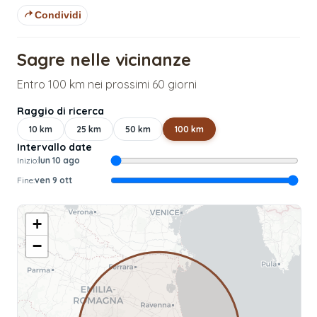
Condividi
Sagre nelle vicinanze
Entro 100 km nei prossimi 60 giorni
Raggio di ricerca
10
km
25
km
50
km
100
km
Intervallo date
Inizio:
lun 10 ago
Fine:
ven 9 ott
+
−