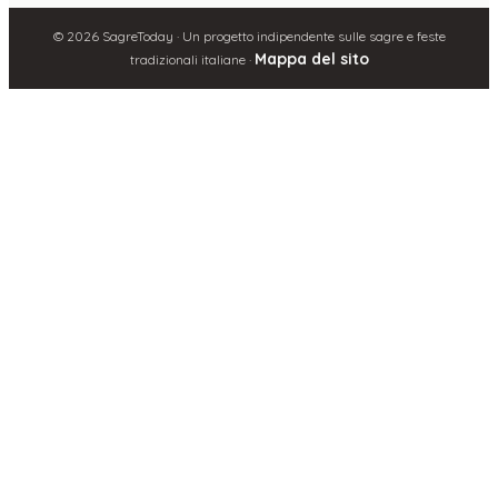
©
2026
SagreToday · Un progetto indipendente sulle sagre e feste
Mappa del sito
tradizionali italiane ·