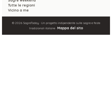
Sagre weekend
Tutte le regioni
Vicino a me
©
2026
SagreToday · Un progetto indipendente sulle sagre e feste
Mappa del sito
tradizionali italiane ·