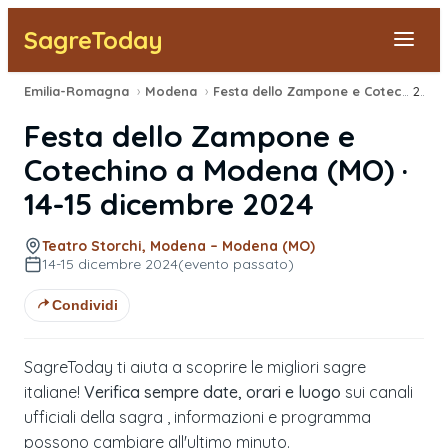
SagreToday
Emilia-Romagna
›
Modena
›
Festa dello Zampone e Cotechino
2024
›
Segnala una sagra
Festa dello Zampone e
Tutte le Sagre
Cotechino
a
Modena
(
MO
) ·
14-15 dicembre 2024
Vicino a Me
Teatro Storchi, Modena – Modena (MO)
14-15 dicembre 2024
(evento passato)
Condividi
SagreToday ti aiuta a scoprire le migliori sagre
italiane!
Verifica sempre date, orari e luogo
sui canali
ufficiali della sagra , informazioni e programma
possono cambiare all'ultimo minuto.