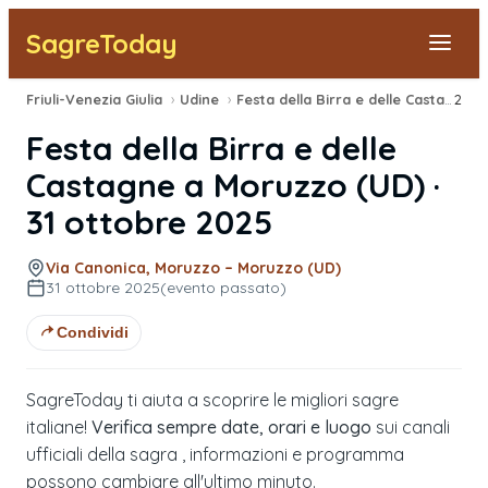
SagreToday
Friuli-Venezia Giulia
›
Udine
›
Festa della Birra e delle Castagne
2025
›
Segnala una sagra
Festa della Birra e delle
Tutte le Sagre
Castagne
a
Moruzzo
(
UD
) ·
31 ottobre 2025
Vicino a Me
Via Canonica, Moruzzo – Moruzzo (UD)
31 ottobre 2025
(evento passato)
Condividi
SagreToday ti aiuta a scoprire le migliori sagre
italiane!
Verifica sempre date, orari e luogo
sui canali
ufficiali della sagra , informazioni e programma
possono cambiare all'ultimo minuto.