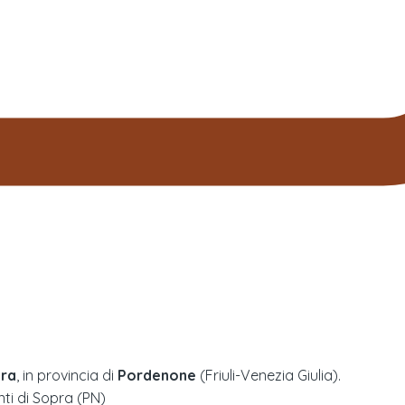
pra
, in provincia di
Pordenone
(
Friuli-Venezia Giulia
).
ti di Sopra (PN)