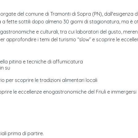
 borgate del comune di Tramonti di Sopra (PN), dall'esigenza d
 a fette sottili dopo almeno 30 giorni di stagionatura, ma è 
stronomiche e culturali, tra cui laboratori del gusto, merend
r approfondire i temi del turismo “slow” e scoprire le eccelle
lla pitina e tecniche di affumicatura
in su
io per scoprire le tradizioni alimentari locali
coprire le eccellenze enogastronomiche del Friuli e immergers
ali prima di partire.