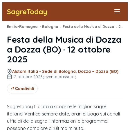
SagreToday
Emilia-Romagna
›
Bologna
›
Festa della Musica di Dozza
›
2025
Segnala una sagra
Festa della Musica di Dozza
Tutte le Sagre
a
Dozza
(
BO
) ·
12 ottobre
2025
Vicino a Me
Alstom Italia - Sede di Bologna, Dozza – Dozza (BO)
12 ottobre 2025
(evento passato)
Condividi
SagreToday ti aiuta a scoprire le migliori sagre
italiane!
Verifica sempre date, orari e luogo
sui canali
ufficiali della sagra , informazioni e programma
possono cambiare all'ultimo minuto.