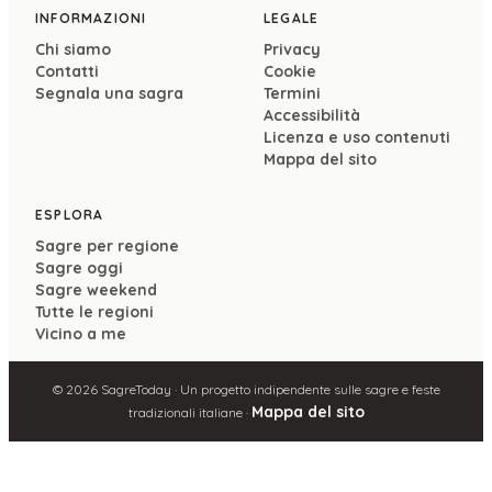
INFORMAZIONI
LEGALE
Chi siamo
Privacy
Contatti
Cookie
Segnala una sagra
Termini
Accessibilità
Licenza e uso contenuti
Mappa del sito
ESPLORA
Sagre per regione
Sagre oggi
Sagre weekend
Tutte le regioni
Vicino a me
©
2026
SagreToday · Un progetto indipendente sulle sagre e feste
Mappa del sito
tradizionali italiane ·