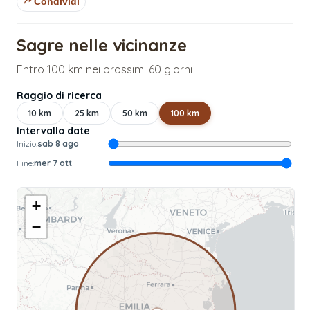
Condividi
Sagre nelle vicinanze
Entro 100 km nei prossimi 60 giorni
Raggio di ricerca
10
km
25
km
50
km
100
km
Intervallo date
Inizio:
sab 8 ago
Fine:
mer 7 ott
+
−