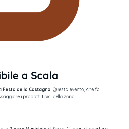
bile a Scala
la
Festa della Castagna
. Questo evento, che fa
aggiare i prodotti tipici della zona.
so la
Piazza Municipio
di Scala. Gli orari di apertura