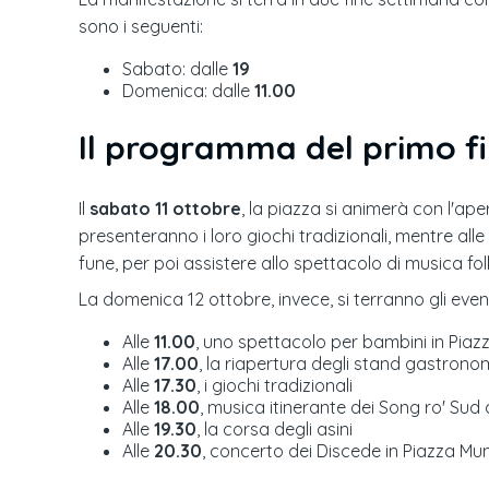
sono i seguenti:
Sabato: dalle
19
Domenica: dalle
11.00
Il programma del primo f
Il
sabato 11 ottobre
, la piazza si animerà con l'ape
presenteranno i loro giochi tradizionali, mentre alle
fune, per poi assistere allo spettacolo di musica fol
La domenica 12 ottobre, invece, si terranno gli even
Alle
11.00
, uno spettacolo per bambini in Pia
Alle
17.00
, la riapertura degli stand gastronom
Alle
17.30
, i giochi tradizionali
Alle
18.00
, musica itinerante dei Song ro' Sud
Alle
19.30
, la corsa degli asini
Alle
20.30
, concerto dei Discede in Piazza Mun