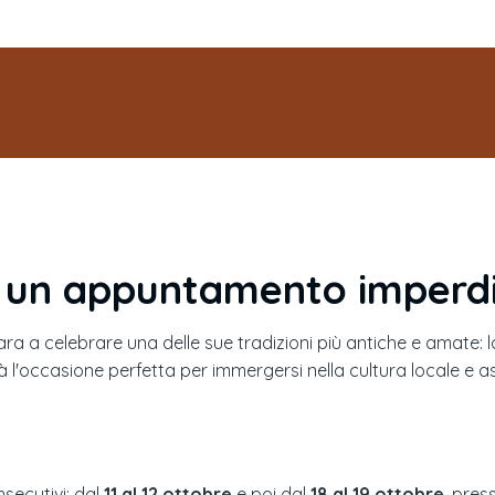
: un appuntamento imperdi
para a celebrare una delle sue tradizioni più antiche e amate: 
 l'occasione perfetta per immergersi nella cultura locale e ass
secutivi: dal
11 al 12 ottobre
e poi dal
18 al 19 ottobre
, pres