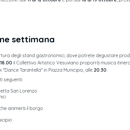
ine settimana
rtura degli stand gastronomici, dove potrete degustare prodotti
18.00
il Collettivo Artistico Vesuviano proporrà musica itinera
k "Dance Tarantella" in Piazza Municipio, alle
20.30
.
ti seguenti:
zzetta San Lorenzo
ici
 che animerà il borgo
icipio