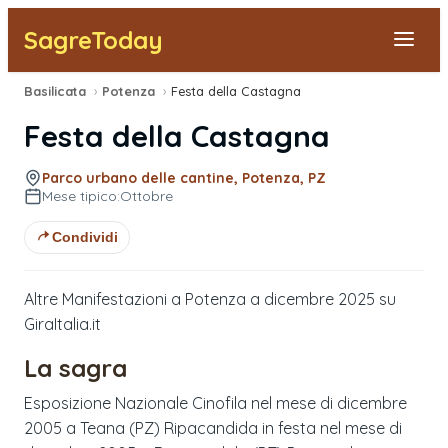
SagreToday
Basilicata
›
Potenza
›
Festa della Castagna
Segnala una sagra
Festa della Castagna
Tutte le Sagre
Parco urbano delle cantine, Potenza, PZ
Mese tipico:
Ottobre
Vicino a Me
Condividi
Altre Manifestazioni a Potenza a dicembre 2025 su
GiraItalia.it
La sagra
Esposizione Nazionale Cinofila nel mese di dicembre
2005 a Teana (PZ) Ripacandida in festa nel mese di