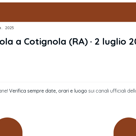
Festa della Birra di Cotignola
›
2025
nola
a
Cotignola
(
RA
) ·
2 luglio 
ane!
Verifica sempre date, orari e luogo
sui canali ufficiali 