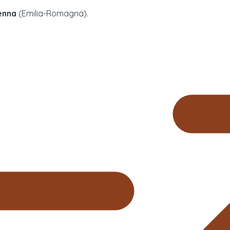
enna
(
Emilia-Romagna
).