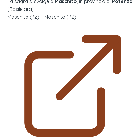
La sagra si svolge a
Maschito
, in provincia di
Potenza
(
Basilicata
).
Maschito (PZ) – Maschito (PZ)