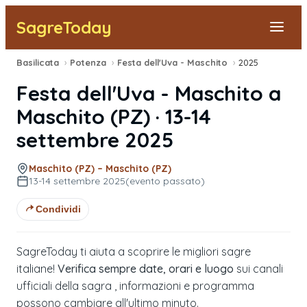
SagreToday
Basilicata
›
Potenza
›
Festa dell'Uva - Maschito
›
2025
Segnala una sagra
Festa dell'Uva - Maschito
a
Tutte le Sagre
Maschito
(
PZ
) ·
13-14
settembre 2025
Vicino a Me
Maschito (PZ) – Maschito (PZ)
13-14 settembre 2025
(evento passato)
Condividi
SagreToday ti aiuta a scoprire le migliori sagre
italiane!
Verifica sempre date, orari e luogo
sui canali
ufficiali della sagra , informazioni e programma
possono cambiare all'ultimo minuto.