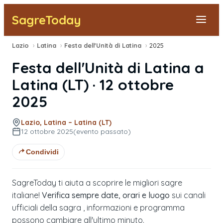
SagreToday
Lazio
›
Latina
›
Festa dell'Unità di Latina
›
2025
Segnala una sagra
Festa dell'Unità di Latina
a
Tutte le Sagre
Latina
(
LT
) ·
12 ottobre
2025
Vicino a Me
Lazio, Latina – Latina (LT)
12 ottobre 2025
(evento passato)
Condividi
SagreToday ti aiuta a scoprire le migliori sagre
italiane!
Verifica sempre date, orari e luogo
sui canali
ufficiali della sagra , informazioni e programma
possono cambiare all'ultimo minuto.